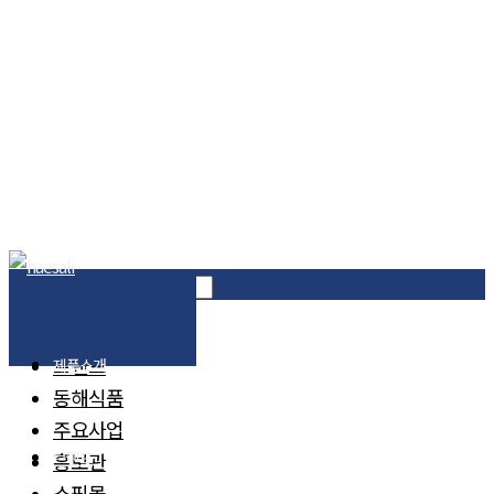
제품소개
브랜드
제품소개
동해식품
주요사업
브랜드
홍보관
쇼핑몰