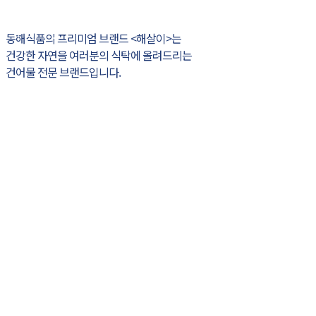
기업
+
동해식품의 프리미엄 브랜드 <해살이>는
건강한 자연을 여러분의 식탁에 올려드리는
건어물 전문 브랜드입니다.
스마트 시스템으로 만들어 가는
청정수산의 꿈