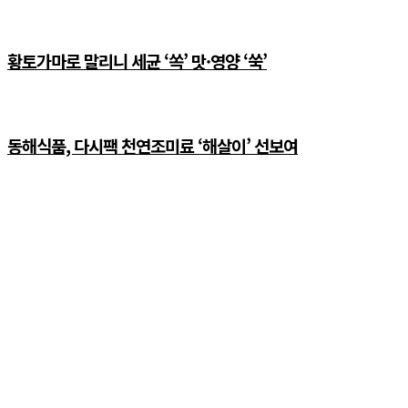
황토가마로 말리니 세균 ‘쏙’ 맛·영양 ‘쑥’
동해식품, 다시팩 천연조미료 ‘해살이’ 선보여
쇼핑몰
해살이의 청정 자연을
식탁에서 바로 맛보세요.